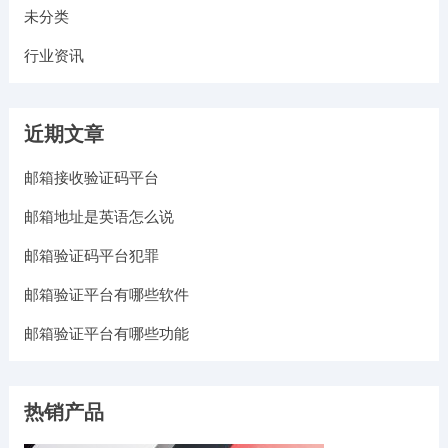
未分类
行业资讯
近期文章
邮箱接收验证码平台
邮箱地址是英语怎么说
邮箱验证码平台犯罪
邮箱验证平台有哪些软件
邮箱验证平台有哪些功能
热销产品