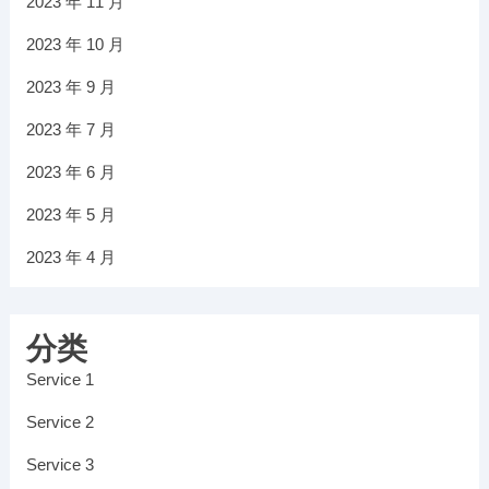
2023 年 11 月
2023 年 10 月
2023 年 9 月
2023 年 7 月
2023 年 6 月
2023 年 5 月
2023 年 4 月
分类
Service 1
Service 2
Service 3