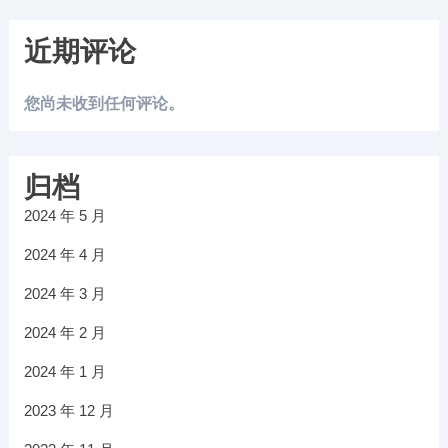
近期评论
您尚未收到任何评论。
归档
2024 年 5 月
2024 年 4 月
2024 年 3 月
2024 年 2 月
2024 年 1 月
2023 年 12 月