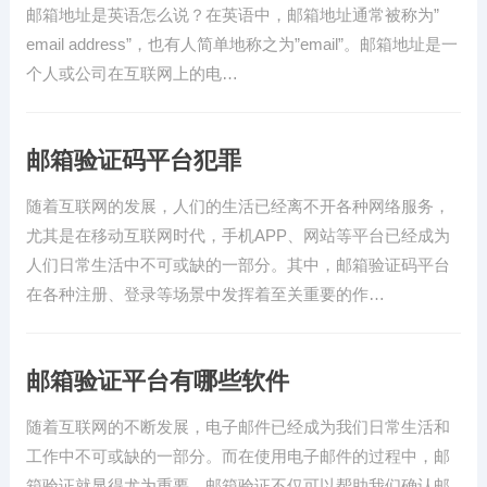
邮箱地址是英语怎么说？在英语中，邮箱地址通常被称为”
email address”，也有人简单地称之为”email”。邮箱地址是一
个人或公司在互联网上的电…
邮箱验证码平台犯罪
随着互联网的发展，人们的生活已经离不开各种网络服务，
尤其是在移动互联网时代，手机APP、网站等平台已经成为
人们日常生活中不可或缺的一部分。其中，邮箱验证码平台
在各种注册、登录等场景中发挥着至关重要的作…
邮箱验证平台有哪些软件
随着互联网的不断发展，电子邮件已经成为我们日常生活和
工作中不可或缺的一部分。而在使用电子邮件的过程中，邮
箱验证就显得尤为重要。邮箱验证不仅可以帮助我们确认邮