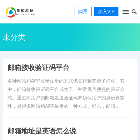
购买
加入VIP
未分类
邮箱接收验证码平台
各种网站和APP登录注册的方式也变得越来越多样化。其
中，邮箱接收验证码平台成为了一种常见且便捷的验证方
式。通过向用户的邮箱发送验证码来确保用户的身份真实
性，是很多网站和APP采用的一种方式。那么，邮箱…
邮箱地址是英语怎么说