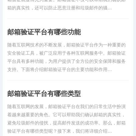
箱的真实性，还可以防止恶意注册和垃圾邮件的骚…
邮箱验证平台有哪些功能
随着互联网技术的不断发展，邮箱验证平台作为一种重要的
安全验证工具，被广泛应用于各种互联网服务中。邮箱验证
平台具有多种功能，为用户提供了全方位的安全保障和服务
支持。下面将介绍邮箱验证平台的主要功能和作用…
邮箱验证平台有哪些类型
随着互联网的发展，邮箱验证平台在我们的日常生活中扮演
着越来越重要的角色。它可以帮助我们确认邮箱的真实性，
避免垃圾邮件的侵扰，提高邮件发送的成功率。那么，邮箱
验证平台有哪些类型呢？接下来，我们将详细介绍…