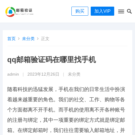
购买
加入VIP
首页
未分类
正文
qq邮箱验证码在哪里找手机
admin
|
2023年12月26日
|
未分类
随着科技的迅猛发展，手机在我们的日常生活中扮演
着越来越重要的角色。我们的社交、工作、购物等各
个方面都离不开手机。而手机的使用离不开各种账号
的注册与绑定，其中一项重要的绑定方式就是绑定邮
箱。在绑定邮箱时，我们往往需要输入邮箱地址，并