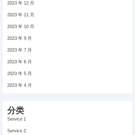
2023 年 12 月
2023 年 11 月
2023 年 10 月
2023 年 9 月
2023 年 7 月
2023 年 6 月
2023 年 5 月
2023 年 4 月
分类
Service 1
Service 2