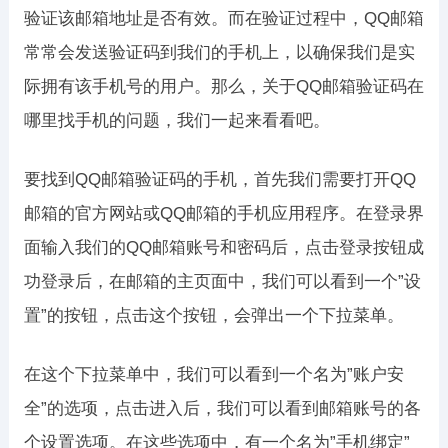
验证该邮箱地址是否有效。而在验证过程中，QQ邮箱
常常会发送验证码到我们的手机上，以确保我们是实
际拥有该手机号的用户。那么，关于QQ邮箱验证码在
哪里找手机的问题，我们一起来看看吧。
要找到QQ邮箱验证码的手机，首先我们需要打开QQ
邮箱的官方网站或QQ邮箱的手机应用程序。在登录界
面输入我们的QQ邮箱账号和密码后，点击登录按钮成
功登录后，在邮箱的主页面中，我们可以看到一个”设
置”的按钮，点击这个按钮，会弹出一个下拉菜单。
在这个下拉菜单中，我们可以看到一个名为”账户安
全”的选项，点击进入后，我们可以看到邮箱账号的各
个设置选项。在这些选项中，有一个名为”手机绑定”