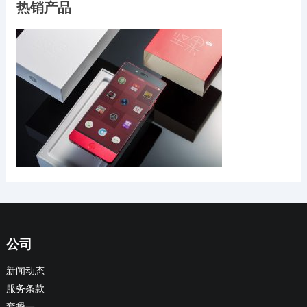
热销产品
公司
新闻动态
服务条款
套餐一