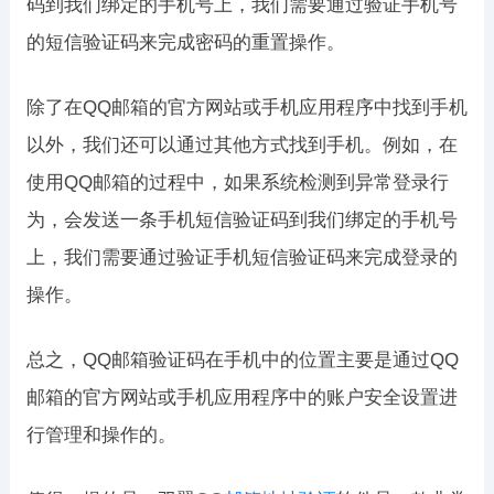
码到我们绑定的手机号上，我们需要通过验证手机号
的短信验证码来完成密码的重置操作。
除了在QQ邮箱的官方网站或手机应用程序中找到手机
以外，我们还可以通过其他方式找到手机。例如，在
使用QQ邮箱的过程中，如果系统检测到异常登录行
为，会发送一条手机短信验证码到我们绑定的手机号
上，我们需要通过验证手机短信验证码来完成登录的
操作。
总之，QQ邮箱验证码在手机中的位置主要是通过QQ
邮箱的官方网站或手机应用程序中的账户安全设置进
行管理和操作的。