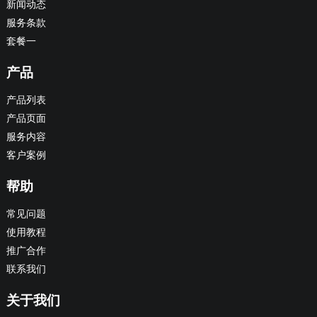
新闻动态
服务条款
套餐一
产品
产品列表
产品页面
服务内容
客户案例
帮助
常见问题
使用教程
推广合作
联系我们
关于我们