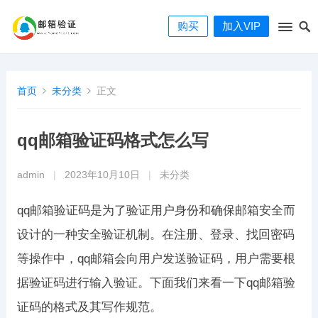
购买
加入VIP
首页
未分类
正文
qq邮箱验证码格式怎么写
admin
|
2023年10月10日
|
未分类
qq邮箱验证码是为了验证用户身份和确保邮箱安全而
设计的一种安全验证机制。在注册、登录、找回密码
等操作中，qq邮箱会向用户发送验证码，用户需要根
据验证码进行输入验证。下面我们来看一下qq邮箱验
证码的格式及其写作规范。