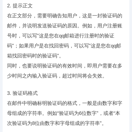
2. 提示正文
在正文部分，需要明确告知用户，这是一封验证码的
邮件，并说明发送验证码的原因。例如，用户注册账
号时，可以写”这是您在qq邮箱进行注册时的验证
码”；如果用户是在找回密码，可以写”这是您在qq邮
箱找回密码时的验证码”。
同时，也要说明验证码的有效时间，即用户需要在多
少时间之内输入验证码，超过时间将会失效。
3. 验证码格式
在邮件中明确标明验证码的格式，一般是由数字和字
母组成的字符串。例如“验证码为6位数字”，或者“本
次验证码为8位由数字和字母组成的字符串”。